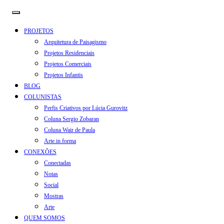
PROJETOS
Arquitetura de Paisagismo
Projetos Residenciais
Projetos Comerciais
Projetos Infantis
BLOG
COLUNISTAS
Perfis Criativos por Lúcia Gurovitz
Coluna Sergio Zobaran
Coluna Wair de Paula
Arte.in.forma
CONEXÕES
Conectadas
Notas
Social
Mostras
Arte
QUEM SOMOS