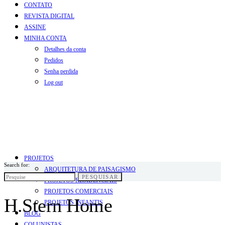
CONTATO
REVISTA DIGITAL
ASSINE
MINHA CONTA
Detalhes da conta
Pedidos
Senha perdida
Log out
PROJETOS
Search for:
ARQUITETURA DE PAISAGISMO
PESQUISAR
PROJETOS RESIDENCIAIS
PROJETOS COMERCIAIS
H.Stern Home
PROJETOS INFANTIS
BLOG
COLUNISTAS