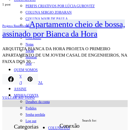
1 post
PERFIS CRIATIVOS POR LÚCIA GUROVITZ
COLUNA SERGIO ZOBARAN
COLUNA WAIR DE PAULA
Apartamento cheio de bossa,
ARTE.IN.FORMA
Projetos Residenciais
assinado por Bianca da Hora
CONEXÕES
Conectadas
Notas
ARQUITETA BIANCA DA HORA PROJETA O PRIMEIRO
Social
APARTAMENTO DE UM JOVEM CASAL DE ENGENHEIROS, NA
Mostras
FAIXA DOS 30…
Arte
QUEM SOMOS
CONTATO
REVISTA DIGITAL
ASSINE
MINHA CONTA
VOLTAR AO TOPO
Detalhes da conta
Pedidos
Senha perdida
Search for:
Log out
Conexão
Categorias
COLUNISTAS