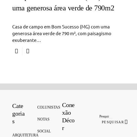
uma generosa área verde de 790m2
Casa de campo em Bom Sucesso (MG) com uma
generosa área verde de 790 m², com paisagismo
exuberante…
Cone
Cate
Search for:
COLUNISTAS
xão
goria
Déco
NOTAS
s
PESQUISAR
r
SOCIAL
ARQUITETURA