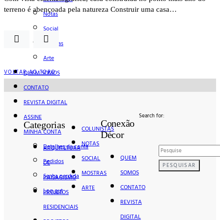
terreno é abençoada pela natureza Construir uma casa…
Notas
Social
Mostras
Arte
VOLTAR AO TOPO
QUEM SOMOS
CONTATO
REVISTA DIGITAL
Search for:
ASSINE
Conexão
Categorias
COLUNISTAS
MINHA CONTA
Décor
NOTAS
Detalhes da conta
ARQUITETURA
QUEM
SOCIAL
Pedidos
DE
PESQUISAR
SOMOS
MOSTRAS
Senha perdida
PAISAGISMO
CONTATO
ARTE
Log out
PROJETOS
REVISTA
RESIDENCIAIS
DIGITAL