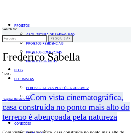
PROJETOS
Search for:
ARQUITETURA DE PAISAGISMO
PESQUISAR
PROJETOS RESIDENCIAIS
PROJETOS COMERCIAIS
Frederico Sabella
PROJETOS INFANTIS
BLOG
1 post
COLUNISTAS
PERFIS CRIATIVOS POR LÚCIA GUROVITZ
Com vista cinematográfica,
COLUNA SERGIO ZOBARAN
Projetos Residenciais
casa construída no ponto mais alto do
COLUNA WAIR DE PAULA
ARTE.IN.FORMA
terreno é abençoada pela natureza
CONEXÕES
Com vista cinematográfica, casa construída no ponto mais alto do
Conectadas