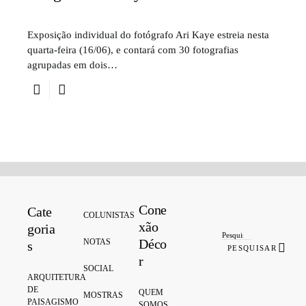
Exposição individual do fotógrafo Ari Kaye estreia nesta
quarta-feira (16/06), e contará com 30 fotografias
agrupadas em dois…
Cone
Cate
Search for:
COLUNISTAS
xão
goria
Déco
NOTAS
s
PESQUISAR
r
SOCIAL
ARQUITETURA
DE
QUEM
MOSTRAS
PAISAGISMO
SOMOS