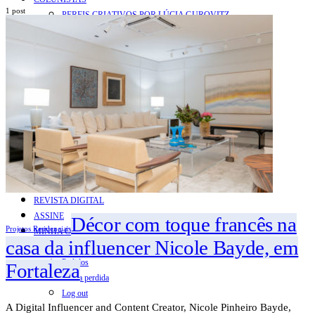
1 post
PERFIS CRIATIVOS POR LÚCIA GUROVITZ
COLUNA SERGIO ZOBARAN
COLUNA WAIR DE PAULA
ARTE.IN.FORMA
CONEXÕES
Conectadas
Notas
Social
Mostras
Arte
QUEM SOMOS
CONTATO
REVISTA DIGITAL
ASSINE
Décor com toque francês na
Projetos Residenciais
MINHA CONTA
casa da influencer Nicole Bayde, em
Detalhes da conta
Pedidos
Fortaleza
Senha perdida
Log out
A Digital Influencer and Content Creator, Nicole Pinheiro Bayde,