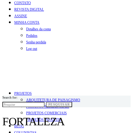
CONTATO
REVISTA DIGITAL
ASSINE
MINHA CONTA
Detalhes da conta
Pedidos
Senha perdida
Log out
PROJETOS
Search for:
ARQUITETURA DE PAISAGISMO
PESQUISAR
PROJETOS RESIDENCIAIS
PROJETOS COMERCIAIS
FORTALEZA
PROJETOS INFANTIS
BLOG
COLUNISTAS