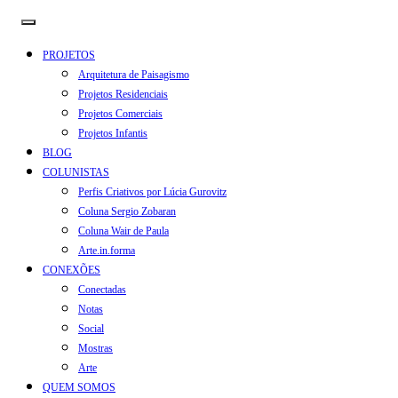
PROJETOS
Arquitetura de Paisagismo
Projetos Residenciais
Projetos Comerciais
Projetos Infantis
BLOG
COLUNISTAS
Perfis Criativos por Lúcia Gurovitz
Coluna Sergio Zobaran
Coluna Wair de Paula
Arte.in.forma
CONEXÕES
Conectadas
Notas
Social
Mostras
Arte
QUEM SOMOS