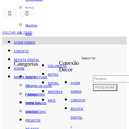
Notas
Social
Mostras
VOLTAR AO TOPO
Arte
QUEM SOMOS
CONTATO
Search for:
REVISTA DIGITAL
Conexão
Categorias
COLUNISTAS
ASSINE
Décor
NOTAS
MINHA CONTA
ARQUITETURA
QUEM
SOCIAL
Detalhes da conta
DE
PESQUISAR
SOMOS
MOSTRAS
Pedidos
PAISAGISMO
CONTATO
ARTE
Senha perdida
PROJETOS
REVISTA
Log out
RESIDENCIAIS
DIGITAL
PROJETOS
–