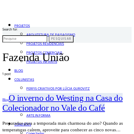
PROJETOS
Search for:
ARQUITETURA DE PAISAGISMO
PESQUISAR
PROJETOS RESIDENCIAIS
PROJETOS COMERCIAIS
Fazenda União
PROJETOS INFANTIS
BLOG
1 post
COLUNISTAS
PERFIS CRIATIVOS POR LÚCIA GUROVITZ
O inverno do Westing na Casa do
COLUNA SERGIO ZOBARAN
Blog
Colecionador no Vale do Café
COLUNA WAIR DE PAULA
ARTE.IN.FORMA
Preparados para a temporada mais charmosa do ano? Quando as
CONEXÕES
temperaturas caírem, aproveite para conhecer as cinco novas…
Conectadas