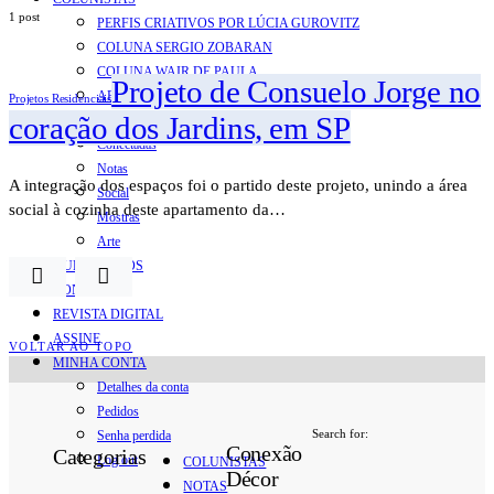
1 post
PERFIS CRIATIVOS POR LÚCIA GUROVITZ
COLUNA SERGIO ZOBARAN
COLUNA WAIR DE PAULA
Projeto de Consuelo Jorge no
ARTE.IN.FORMA
Projetos Residenciais
coração dos Jardins, em SP
CONEXÕES
Conectadas
Notas
A integração dos espaços foi o partido deste projeto, unindo a área
Social
social à cozinha deste apartamento da…
Mostras
Arte
QUEM SOMOS
CONTATO
REVISTA DIGITAL
ASSINE
VOLTAR AO TOPO
MINHA CONTA
Detalhes da conta
Pedidos
Search for:
Senha perdida
Conexão
Categorias
Log out
COLUNISTAS
Décor
NOTAS