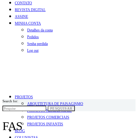
CONTATO
REVISTA DIGITAL
ASSINE
MINHA CONTA
Detalhes da conta
Pedidos
Senha perdida
Log out
PROJETOS
Search for:
ARQUITETURA DE PAISAGISMO
PESQUISAR
PROJETOS RESIDENCIAIS
PROJETOS COMERCIAIS
FAS
PROJETOS INFANTIS
BLOG
COLUNISTAS