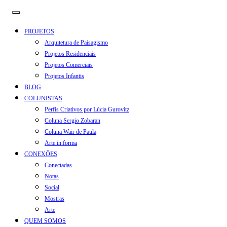
PROJETOS
Arquitetura de Paisagismo
Projetos Residenciais
Projetos Comerciais
Projetos Infantis
BLOG
COLUNISTAS
Perfis Criativos por Lúcia Gurovitz
Coluna Sergio Zobaran
Coluna Wair de Paula
Arte.in.forma
CONEXÕES
Conectadas
Notas
Social
Mostras
Arte
QUEM SOMOS