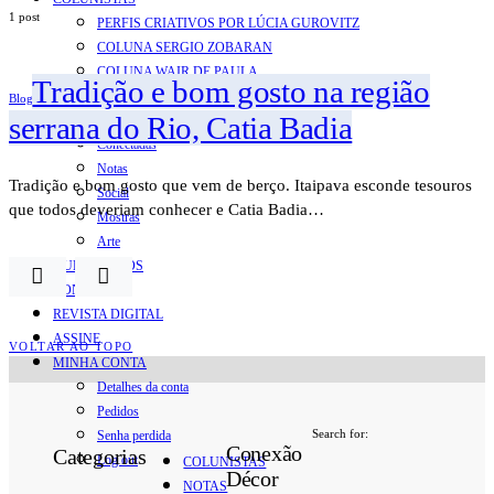
1 post
PERFIS CRIATIVOS POR LÚCIA GUROVITZ
COLUNA SERGIO ZOBARAN
COLUNA WAIR DE PAULA
Tradição e bom gosto na região
ARTE.IN.FORMA
Blog
serrana do Rio, Catia Badia
CONEXÕES
Conectadas
Notas
Tradição e bom gosto que vem de berço. Itaipava esconde tesouros
Social
que todos deveriam conhecer e Catia Badia…
Mostras
Arte
QUEM SOMOS
CONTATO
REVISTA DIGITAL
ASSINE
VOLTAR AO TOPO
MINHA CONTA
Detalhes da conta
Pedidos
Search for:
Senha perdida
Conexão
Categorias
Log out
COLUNISTAS
Décor
NOTAS