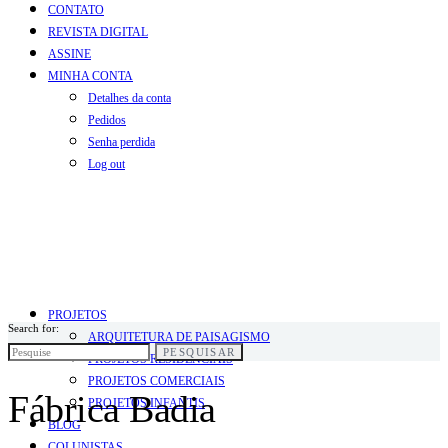
CONTATO
REVISTA DIGITAL
ASSINE
MINHA CONTA
Detalhes da conta
Pedidos
Senha perdida
Log out
PROJETOS
Search for:
ARQUITETURA DE PAISAGISMO
PESQUISAR
PROJETOS RESIDENCIAIS
PROJETOS COMERCIAIS
Fábrica Badia
PROJETOS INFANTIS
BLOG
COLUNISTAS