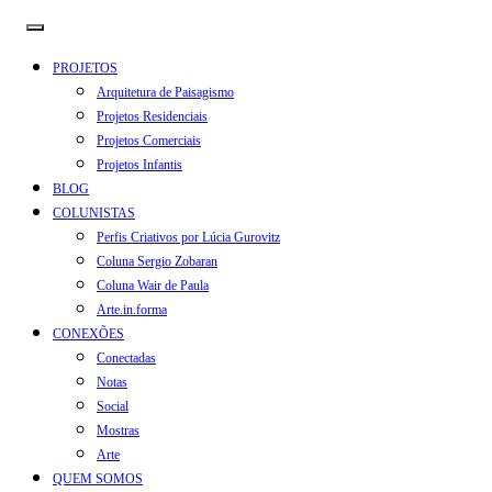
PROJETOS
Arquitetura de Paisagismo
Projetos Residenciais
Projetos Comerciais
Projetos Infantis
BLOG
COLUNISTAS
Perfis Criativos por Lúcia Gurovitz
Coluna Sergio Zobaran
Coluna Wair de Paula
Arte.in.forma
CONEXÕES
Conectadas
Notas
Social
Mostras
Arte
QUEM SOMOS