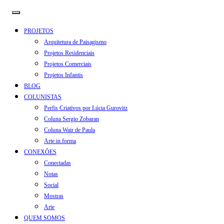
PROJETOS
Arquitetura de Paisagismo
Projetos Residenciais
Projetos Comerciais
Projetos Infantis
BLOG
COLUNISTAS
Perfis Criativos por Lúcia Gurovitz
Coluna Sergio Zobaran
Coluna Wair de Paula
Arte.in.forma
CONEXÕES
Conectadas
Notas
Social
Mostras
Arte
QUEM SOMOS