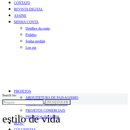
CONTATO
REVISTA DIGITAL
ASSINE
MINHA CONTA
Detalhes da conta
Pedidos
Senha perdida
Log out
PROJETOS
Search for:
ARQUITETURA DE PAISAGISMO
PESQUISAR
PROJETOS RESIDENCIAIS
PROJETOS COMERCIAIS
estilo de vida
PROJETOS INFANTIS
BLOG
COLUNISTAS