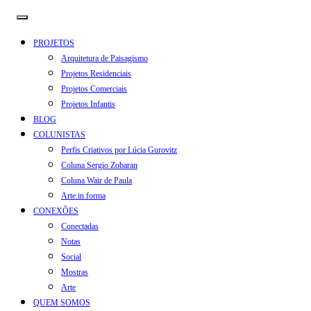
PROJETOS
Arquitetura de Paisagismo
Projetos Residenciais
Projetos Comerciais
Projetos Infantis
BLOG
COLUNISTAS
Perfis Criativos por Lúcia Gurovitz
Coluna Sergio Zobaran
Coluna Wair de Paula
Arte.in.forma
CONEXÕES
Conectadas
Notas
Social
Mostras
Arte
QUEM SOMOS