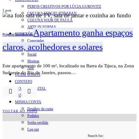
PERFIS CRIATIVOS POR LÚCIA GUROVITZ
1 post
COLUNA SERGIO ZOBARAN
COLUNA WAIR DE PAULA
ARTE.IN.FORMA
Apartamento ganha espaços
CONEXÕES
Projetos Residenciais
Conectadas
claros, acolhedores e solares
Notas
Social
Mostras
Este apartamento de 100 m², localizado na Barra da Tijuca, na Zona
Arte
Sudoeste do Rio de Janeiro, passou…
QUEM SOMOS
CONTATO
REVISTA DIGITAL
ASSINE
MINHA CONTA
Detalhes da conta
VOLTAR AO TOPO
Pedidos
Senha perdida
Log out
Search for: