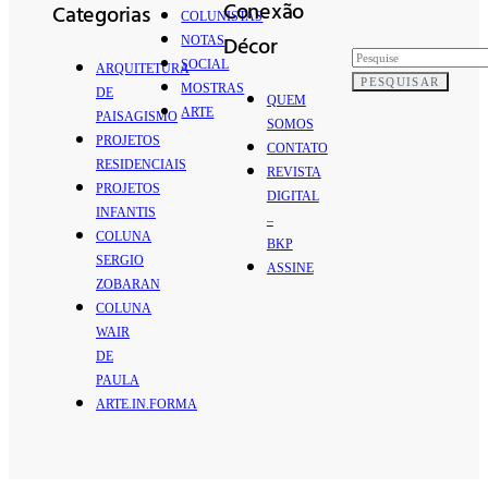
Conexão
Categorias
COLUNISTAS
Décor
NOTAS
SOCIAL
ARQUITETURA
PESQUISAR
MOSTRAS
DE
QUEM
ARTE
PAISAGISMO
SOMOS
PROJETOS
CONTATO
RESIDENCIAIS
REVISTA
PROJETOS
DIGITAL
INFANTIS
–
COLUNA
BKP
SERGIO
ASSINE
ZOBARAN
COLUNA
WAIR
DE
PAULA
ARTE.IN.FORMA