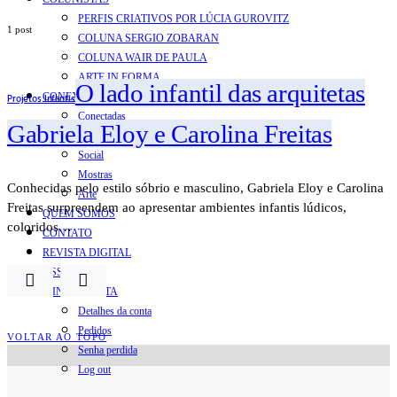
PERFIS CRIATIVOS POR LÚCIA GUROVITZ
1 post
COLUNA SERGIO ZOBARAN
COLUNA WAIR DE PAULA
ARTE.IN.FORMA
O lado infantil das arquitetas
CONEXÕES
Projetos Infantis
Conectadas
Gabriela Eloy e Carolina Freitas
Notas
Social
Mostras
Conhecidas pelo estilo sóbrio e masculino, Gabriela Eloy e Carolina
Arte
Freitas surpreendem ao apresentar ambientes infantis lúdicos,
QUEM SOMOS
coloridos…
CONTATO
REVISTA DIGITAL
ASSINE
MINHA CONTA
Detalhes da conta
Pedidos
VOLTAR AO TOPO
Senha perdida
Log out