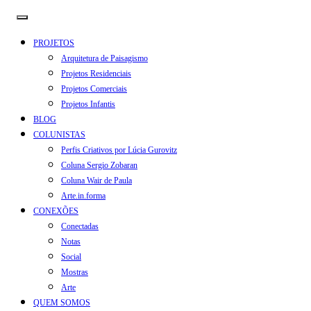
PROJETOS
Arquitetura de Paisagismo
Projetos Residenciais
Projetos Comerciais
Projetos Infantis
BLOG
COLUNISTAS
Perfis Criativos por Lúcia Gurovitz
Coluna Sergio Zobaran
Coluna Wair de Paula
Arte.in.forma
CONEXÕES
Conectadas
Notas
Social
Mostras
Arte
QUEM SOMOS