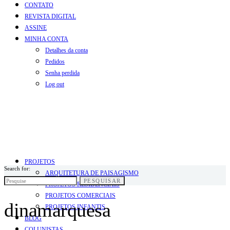
CONTATO
REVISTA DIGITAL
ASSINE
MINHA CONTA
Detalhes da conta
Pedidos
Senha perdida
Log out
PROJETOS
Search for:
ARQUITETURA DE PAISAGISMO
PESQUISAR
PROJETOS RESIDENCIAIS
PROJETOS COMERCIAIS
dinamarquesa
PROJETOS INFANTIS
BLOG
COLUNISTAS