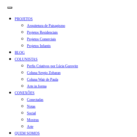
PROJETOS
Arquitetura de Paisagismo
Projetos Residenciais
Projetos Comerciais
Projetos Infantis
BLOG
COLUNISTAS
Perfis Criativos por Lúcia Gurovitz
Coluna Sergio Zobaran
Coluna Wair de Paula
Arte.in.forma
CONEXÕES
Conectadas
Notas
Social
Mostras
Arte
QUEM SOMOS