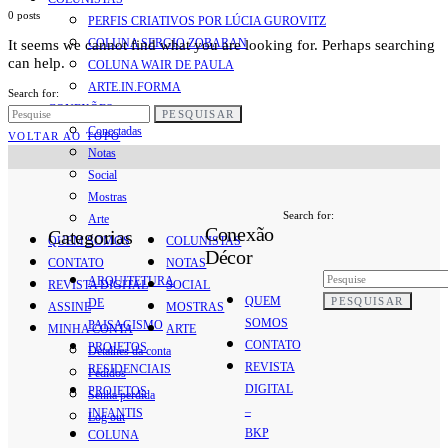
0 posts
PERFIS CRIATIVOS POR LÚCIA GUROVITZ
COLUNA SERGIO ZOBARAN
It seems we cannot find what you are looking for. Perhaps searching
can help.
COLUNA WAIR DE PAULA
ARTE.IN.FORMA
Search for:
CONEXÕES
PESQUISAR
Conectadas
VOLTAR AO TOPO
Notas
Social
Mostras
Search for:
Arte
Conexão
Categorias
QUEM SOMOS
COLUNISTAS
Décor
CONTATO
NOTAS
ARQUITETURA
REVISTA DIGITAL
SOCIAL
QUEM
PESQUISAR
DE
ASSINE
MOSTRAS
SOMOS
PAISAGISMO
MINHA CONTA
ARTE
CONTATO
PROJETOS
Detalhes da conta
REVISTA
RESIDENCIAIS
Pedidos
DIGITAL
PROJETOS
Senha perdida
–
INFANTIS
Log out
BKP
COLUNA