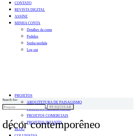
CONTATO
REVISTA DIGITAL
ASSINE
MINHA CONTA
Detalhes da conta
Pedidos
Senha perdida
Log out
PROJETOS
Search for:
ARQUITETURA DE PAISAGISMO
PESQUISAR
PROJETOS RESIDENCIAIS
PROJETOS COMERCIAIS
décor contemporêneo
PROJETOS INFANTIS
BLOG
COLUNISTAS