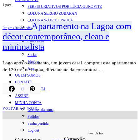
1 post
PERFIS CRIATIVOS POR LÚCIA GUROVITZ
COLUNA SERGIO ZOBARAN
COLUNA WAIR DE PAULA
Apartamento na Lagoa com
ARTE.IN.FORMA
Projetos Residenciais
décor contemporâneo, clean e
CONEXÕES
Conectadas
minimalista
Notas
Social
Mostras
Logo após o casamento, um jovem casal comprou este apartamento
Arte
de 120 m², na Lagoa, diretamente da construtora.…
QUEM SOMOS
CONTATO
REVISTA DIGITAL
ASSINE
MINHA CONTA
VOLTAR AO TOPO
Detalhes da conta
Pedidos
Senha perdida
Log out
Search for:
Conexão
Categorias