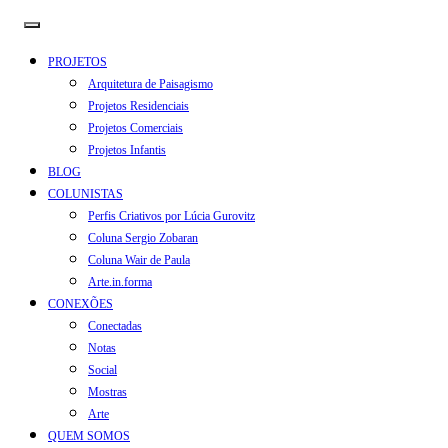
PROJETOS
Arquitetura de Paisagismo
Projetos Residenciais
Projetos Comerciais
Projetos Infantis
BLOG
COLUNISTAS
Perfis Criativos por Lúcia Gurovitz
Coluna Sergio Zobaran
Coluna Wair de Paula
Arte.in.forma
CONEXÕES
Conectadas
Notas
Social
Mostras
Arte
QUEM SOMOS