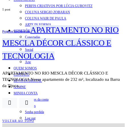
PERFIS CRIATIVOS POR LÚCIA GUROVITZ
1 post
COLUNA SERGIO ZOBARAN
COLUNA WAIR DE PAULA
ARTE.IN.FORMA
APARTAMENTO NO RIO
CONEXÕES
Projetos Residenciais
Conectadas
MESCLA DÉCOR CLÁSSICO E
Notas
Social
TECNOLOGIA
Mostras
Arte
QUEM SOMOS
APARTAMENTO NO RIO MESCLA DÉCOR CLÁSSICO E
CONTATO
TECNOLOGIA Nesse apartamento de 232 m², localizado na Barra
REVISTA DIGITAL
da Tijuca,…
ASSINE
MINHA CONTA
Detalhes da conta
Pedidos
Senha perdida
Log out
VOLTAR AO TOPO