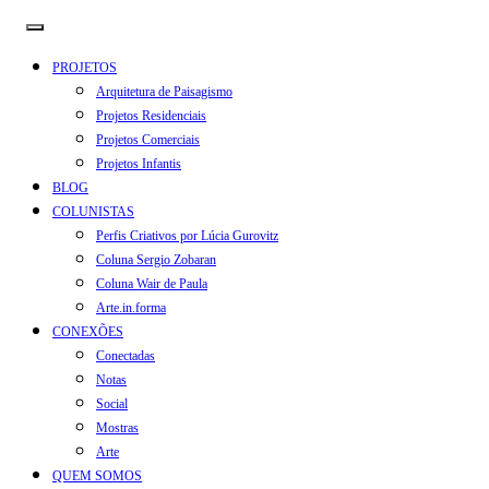
PROJETOS
Arquitetura de Paisagismo
Projetos Residenciais
Projetos Comerciais
Projetos Infantis
BLOG
COLUNISTAS
Perfis Criativos por Lúcia Gurovitz
Coluna Sergio Zobaran
Coluna Wair de Paula
Arte.in.forma
CONEXÕES
Conectadas
Notas
Social
Mostras
Arte
QUEM SOMOS