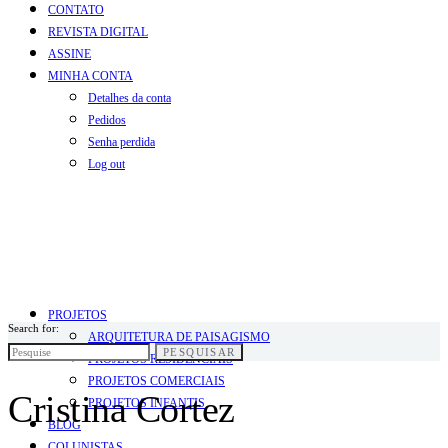
CONTATO
REVISTA DIGITAL
ASSINE
MINHA CONTA
Detalhes da conta
Pedidos
Senha perdida
Log out
PROJETOS
Search for:
ARQUITETURA DE PAISAGISMO
PESQUISAR
PROJETOS RESIDENCIAIS
PROJETOS COMERCIAIS
Cristina Cortez
PROJETOS INFANTIS
BLOG
COLUNISTAS