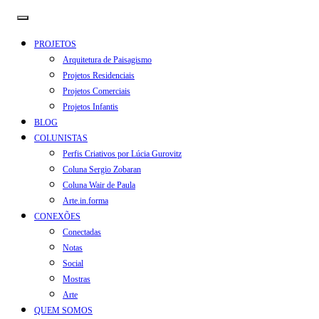
PROJETOS
Arquitetura de Paisagismo
Projetos Residenciais
Projetos Comerciais
Projetos Infantis
BLOG
COLUNISTAS
Perfis Criativos por Lúcia Gurovitz
Coluna Sergio Zobaran
Coluna Wair de Paula
Arte.in.forma
CONEXÕES
Conectadas
Notas
Social
Mostras
Arte
QUEM SOMOS