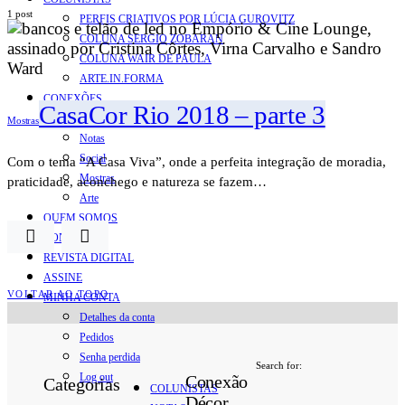
1 post
PERFIS CRIATIVOS POR LÚCIA GUROVITZ
COLUNA SERGIO ZOBARAN
COLUNA WAIR DE PAULA
ARTE.IN.FORMA
CONEXÕES
CasaCor Rio 2018 – parte 3
Conectadas
Mostras
Notas
Social
Com o tema “A Casa Viva”, onde a perfeita integração de moradia,
Mostras
praticidade, aconchego e natureza se fazem…
Arte
QUEM SOMOS
CONTATO
REVISTA DIGITAL
ASSINE
VOLTAR AO TOPO
MINHA CONTA
Detalhes da conta
Pedidos
Senha perdida
Search for:
Log out
Conexão
Categorias
COLUNISTAS
Décor