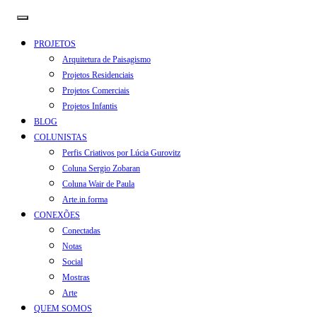
PROJETOS
Arquitetura de Paisagismo
Projetos Residenciais
Projetos Comerciais
Projetos Infantis
BLOG
COLUNISTAS
Perfis Criativos por Lúcia Gurovitz
Coluna Sergio Zobaran
Coluna Wair de Paula
Arte.in.forma
CONEXÕES
Conectadas
Notas
Social
Mostras
Arte
QUEM SOMOS