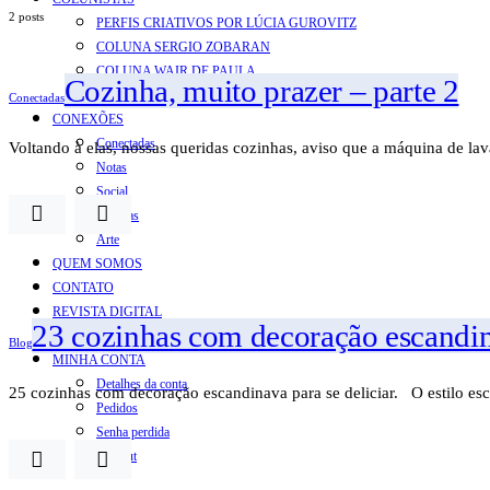
2 posts
PERFIS CRIATIVOS POR LÚCIA GUROVITZ
COLUNA SERGIO ZOBARAN
COLUNA WAIR DE PAULA
Cozinha, muito prazer – parte 2
ARTE.IN.FORMA
Conectadas
CONEXÕES
Conectadas
Voltando à elas, nossas queridas cozinhas, aviso que a máquina de la
Notas
Social
Mostras
Arte
QUEM SOMOS
CONTATO
REVISTA DIGITAL
23 cozinhas com decoração escandina
ASSINE
Blog
MINHA CONTA
Detalhes da conta
25 cozinhas com decoração escandinava para se deliciar. O estilo esc
Pedidos
Senha perdida
Log out