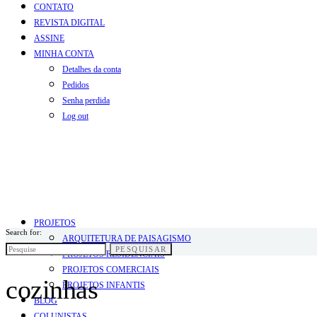
CONTATO
REVISTA DIGITAL
ASSINE
MINHA CONTA
Detalhes da conta
Pedidos
Senha perdida
Log out
PROJETOS
Search for:
ARQUITETURA DE PAISAGISMO
PESQUISAR
PROJETOS RESIDENCIAIS
PROJETOS COMERCIAIS
cozinhas
PROJETOS INFANTIS
BLOG
COLUNISTAS