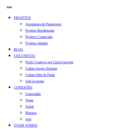
PROJETOS
Arquitetura de Paisagismo
Projetos Residenciais
Projetos Comerciais
Projetos Infantis
BLOG
COLUNISTAS
Perfis Criativos por Lúcia Gurovitz
Coluna Sergio Zobaran
Coluna Wair de Paula
Arte.in.forma
CONEXÕES
Conectadas
Notas
Social
Mostras
Arte
QUEM SOMOS