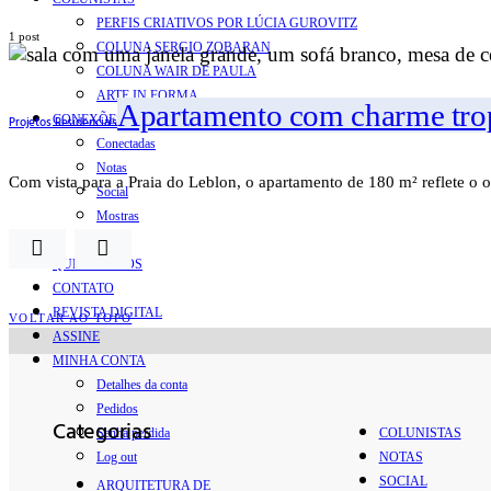
PERFIS CRIATIVOS POR LÚCIA GUROVITZ
1 post
COLUNA SERGIO ZOBARAN
COLUNA WAIR DE PAULA
ARTE.IN.FORMA
Apartamento com charme tropi
CONEXÕES
Projetos Residenciais
Conectadas
Notas
Com vista para a Praia do Leblon, o apartamento de 180 m² reflete o 
Social
Mostras
Arte
QUEM SOMOS
CONTATO
REVISTA DIGITAL
VOLTAR AO TOPO
ASSINE
MINHA CONTA
Detalhes da conta
Pedidos
Categorias
Senha perdida
COLUNISTAS
Log out
NOTAS
SOCIAL
ARQUITETURA DE