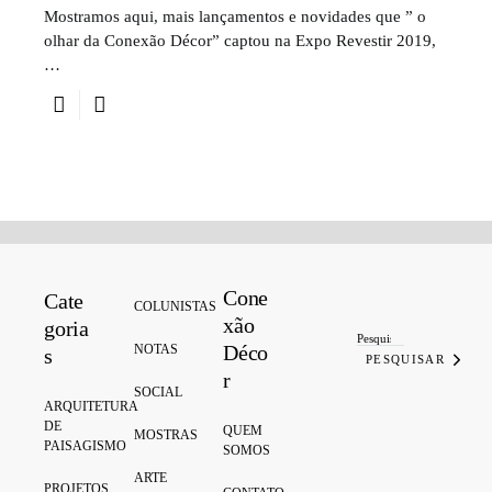
Mostramos aqui, mais lançamentos e novidades que ” o
olhar da Conexão Décor” captou na Expo Revestir 2019,
…
Cone
Cate
Search for:
COLUNISTAS
xão
goria
Déco
NOTAS
s
PESQUISAR
r
SOCIAL
ARQUITETURA
DE
QUEM
MOSTRAS
PAISAGISMO
SOMOS
ARTE
PROJETOS