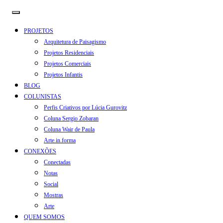
PROJETOS
Arquitetura de Paisagismo
Projetos Residenciais
Projetos Comerciais
Projetos Infantis
BLOG
COLUNISTAS
Perfis Criativos por Lúcia Gurovitz
Coluna Sergio Zobaran
Coluna Wair de Paula
Arte.in.forma
CONEXÕES
Conectadas
Notas
Social
Mostras
Arte
QUEM SOMOS