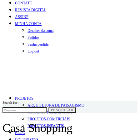
CONTATO
REVISTA DIGITAL
ASSINE
MINHA CONTA
Detalhes da conta
Pedidos
Senha perdida
Log out
PROJETOS
Search for:
ARQUITETURA DE PAISAGISMO
PESQUISAR
PROJETOS RESIDENCIAIS
PROJETOS COMERCIAIS
Casa Shopping
PROJETOS INFANTIS
BLOG
COLUNISTAS