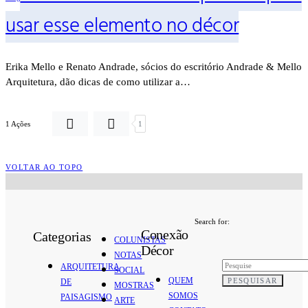
usar esse elemento no décor
Erika Mello e Renato Andrade, sócios do escritório Andrade & Mello
Arquitetura, dão dicas de como utilizar a…
1 Ações
1
VOLTAR AO TOPO
Search for:
Conexão
Categorias
COLUNISTAS
Décor
NOTAS
ARQUITETURA
SOCIAL
QUEM
PESQUISAR
DE
MOSTRAS
SOMOS
PAISAGISMO
ARTE