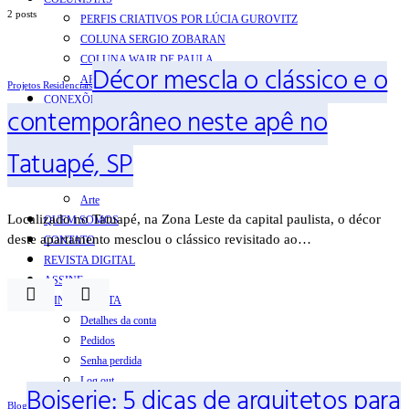
2 posts
PERFIS CRIATIVOS POR LÚCIA GUROVITZ
COLUNA SERGIO ZOBARAN
COLUNA WAIR DE PAULA
Décor mescla o clássico e o
ARTE.IN.FORMA
Projetos Residenciais
CONEXÕES
contemporâneo neste apê no
Conectadas
Notas
Tatuapé, SP
Social
Mostras
Arte
Localizado no Tatuapé, na Zona Leste da capital paulista, o décor
QUEM SOMOS
deste apartamento mesclou o clássico revisitado ao…
CONTATO
REVISTA DIGITAL
ASSINE
MINHA CONTA
Detalhes da conta
Pedidos
Senha perdida
Log out
Boiserie: 5 dicas de arquitetos para
Blog