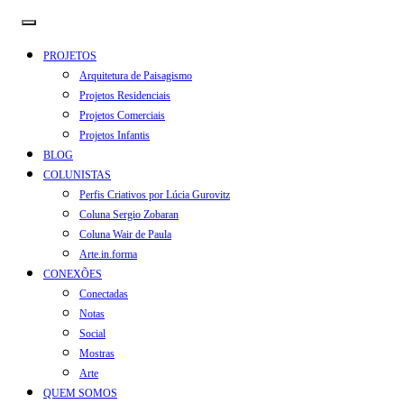
PROJETOS
Arquitetura de Paisagismo
Projetos Residenciais
Projetos Comerciais
Projetos Infantis
BLOG
COLUNISTAS
Perfis Criativos por Lúcia Gurovitz
Coluna Sergio Zobaran
Coluna Wair de Paula
Arte.in.forma
CONEXÕES
Conectadas
Notas
Social
Mostras
Arte
QUEM SOMOS