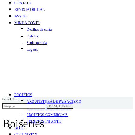
CONTATO
REVISTA DIGITAL
ASSINE
MINHA CONTA
Detalhes da conta
Pedidos
Senha perdida
Log out
PROJETOS
Search for:
ARQUITETURA DE PAISAGISMO
PESQUISAR
PROJETOS RESIDENCIAIS
PROJETOS COMERCIAIS
Boiseries
PROJETOS INFANTIS
BLOG
COLUNISTAS