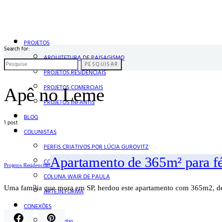
PROJETOS
Search for:
ARQUITETURA DE PAISAGISMO
PESQUISAR
PROJETOS RESIDENCIAIS
PROJETOS COMERCIAIS
Apê no Leme
PROJETOS INFANTIS
BLOG
1 post
COLUNISTAS
PERFIS CRIATIVOS POR LÚCIA GUROVITZ
Apartamento de 365m² para f
COLUNA SERGIO ZOBARAN
Projetos Residenciais
COLUNA WAIR DE PAULA
Uma família que mora em SP, herdou este apartamento com 365m2, de
ARTE.IN.FORMA
CONEXÕES
Conectadas