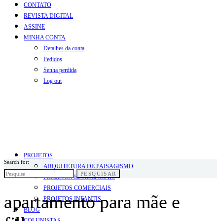
CONTATO
REVISTA DIGITAL
ASSINE
MINHA CONTA
Detalhes da conta
Pedidos
Senha perdida
Log out
PROJETOS
Search for:
ARQUITETURA DE PAISAGISMO
PESQUISAR
PROJETOS RESIDENCIAIS
PROJETOS COMERCIAIS
apartamento para mãe e
PROJETOS INFANTIS
BLOG
COLUNISTAS