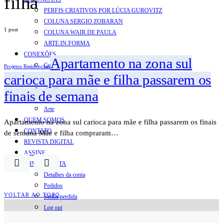
filha
PERFIS CRIATIVOS POR LÚCIA GUROVITZ
COLUNA SERGIO ZOBARAN
1 post
COLUNA WAIR DE PAULA
ARTE.IN.FORMA
CONEXÕES
Apartamento na zona sul
Conectadas
Projetos Residenciais
carioca para mãe e filha passarem os
Notas
Social
finais de semana
Mostras
Arte
QUEM SOMOS
Apartamento na zona sul carioca para mãe e filha passarem os finais
CONTATO
de semana Mãe e filha compraram…
REVISTA DIGITAL
ASSINE
MINHA CONTA
Detalhes da conta
Pedidos
VOLTAR AO TOPO
Senha perdida
Log out