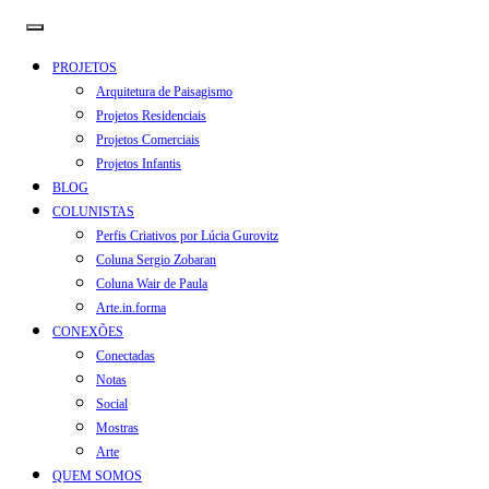
PROJETOS
Arquitetura de Paisagismo
Projetos Residenciais
Projetos Comerciais
Projetos Infantis
BLOG
COLUNISTAS
Perfis Criativos por Lúcia Gurovitz
Coluna Sergio Zobaran
Coluna Wair de Paula
Arte.in.forma
CONEXÕES
Conectadas
Notas
Social
Mostras
Arte
QUEM SOMOS