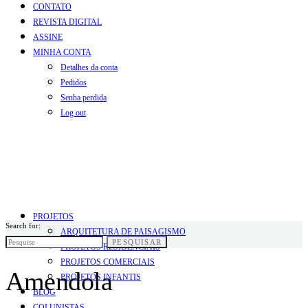
CONTATO
REVISTA DIGITAL
ASSINE
MINHA CONTA
Detalhes da conta
Pedidos
Senha perdida
Log out
PROJETOS
Search for:
ARQUITETURA DE PAISAGISMO
PESQUISAR
PROJETOS RESIDENCIAIS
PROJETOS COMERCIAIS
Amendola
PROJETOS INFANTIS
BLOG
COLUNISTAS