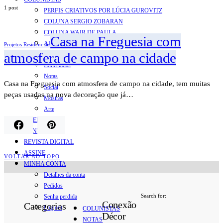
1 post
PERFIS CRIATIVOS POR LÚCIA GUROVITZ
COLUNA SERGIO ZOBARAN
COLUNA WAIR DE PAULA
Casa na Freguesia com
ARTE.IN.FORMA
Projetos Residenciais
atmosfera de campo na cidade
CONEXÕES
Conectadas
Notas
Casa na Freguesia com atmosfera de campo na cidade, tem muitas
Social
peças usadas na nova decoração que já…
Mostras
Arte
QUEM SOMOS
CONTATO
REVISTA DIGITAL
ASSINE
VOLTAR AO TOPO
MINHA CONTA
Detalhes da conta
Pedidos
Search for:
Senha perdida
Conexão
Categorias
Log out
COLUNISTAS
Décor
NOTAS