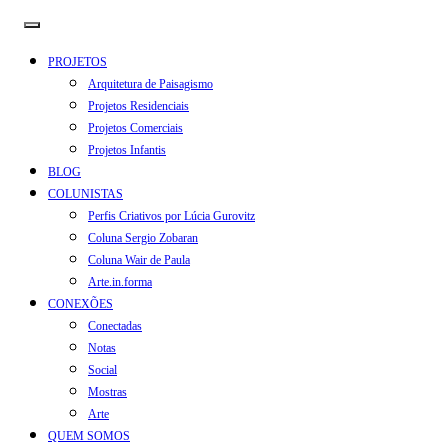
PROJETOS
Arquitetura de Paisagismo
Projetos Residenciais
Projetos Comerciais
Projetos Infantis
BLOG
COLUNISTAS
Perfis Criativos por Lúcia Gurovitz
Coluna Sergio Zobaran
Coluna Wair de Paula
Arte.in.forma
CONEXÕES
Conectadas
Notas
Social
Mostras
Arte
QUEM SOMOS