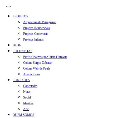
PROJETOS
Arquitetura de Paisagismo
Projetos Residenciais
Projetos Comerciais
Projetos Infantis
BLOG
COLUNISTAS
Perfis Criativos por Lúcia Gurovitz
Coluna Sergio Zobaran
Coluna Wair de Paula
Arte.in.forma
CONEXÕES
Conectadas
Notas
Social
Mostras
Arte
QUEM SOMOS