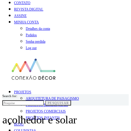
CONTATO
REVISTA DIGITAL
ASSINE
MINHA CONTA
Detalhes da conta
Pedidos
Senha perdida
Log out
PROJETOS
Search for:
ARQUITETURA DE PAISAGISMO
PESQUISAR
PROJETOS RESIDENCIAIS
PROJETOS COMERCIAIS
acolhedor e solar
PROJETOS INFANTIS
BLOG
COLUNISTAS