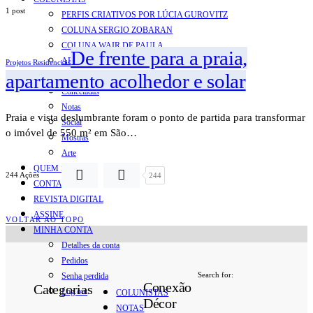
1 post
PERFIS CRIATIVOS POR LÚCIA GUROVITZ
COLUNA SERGIO ZOBARAN
COLUNA WAIR DE PAULA
De frente para a praia,
ARTE.IN.FORMA
Projetos Residenciais
apartamento acolhedor e solar
CONEXÕES
Conectadas
Notas
Praia e vista deslumbrante foram o ponto de partida para transformar
Social
o imóvel de 550 m² em São…
Mostras
Arte
QUEM SOMOS
244 Ações
244
CONTATO
REVISTA DIGITAL
ASSINE
VOLTAR AO TOPO
MINHA CONTA
Detalhes da conta
Pedidos
Search for:
Senha perdida
Conexão
Categorias
Log out
COLUNISTAS
Décor
NOTAS