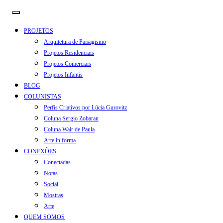
PROJETOS
Arquitetura de Paisagismo
Projetos Residenciais
Projetos Comerciais
Projetos Infantis
BLOG
COLUNISTAS
Perfis Criativos por Lúcia Gurovitz
Coluna Sergio Zobaran
Coluna Wair de Paula
Arte.in.forma
CONEXÕES
Conectadas
Notas
Social
Mostras
Arte
QUEM SOMOS