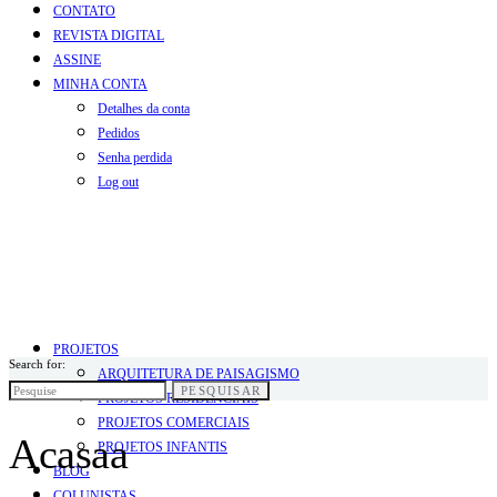
CONTATO
REVISTA DIGITAL
ASSINE
MINHA CONTA
Detalhes da conta
Pedidos
Senha perdida
Log out
PROJETOS
Search for:
ARQUITETURA DE PAISAGISMO
PESQUISAR
PROJETOS RESIDENCIAIS
PROJETOS COMERCIAIS
Acasaa
PROJETOS INFANTIS
BLOG
COLUNISTAS