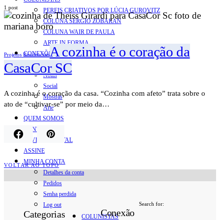
1 post
PERFIS CRIATIVOS POR LÚCIA GUROVITZ
COLUNA SERGIO ZOBARAN
COLUNA WAIR DE PAULA
ARTE.IN.FORMA
A cozinha é o coração da
CONEXÕES
Projetos Residenciais
CasaCor SC
Conectadas
Notas
Social
A cozinha é o coração da casa. “Cozinha com afeto” trata sobre o
Mostras
ato de “cultivar-se” por meio da…
Arte
QUEM SOMOS
CONTATO
REVISTA DIGITAL
ASSINE
MINHA CONTA
VOLTAR AO TOPO
Detalhes da conta
Pedidos
Senha perdida
Search for:
Log out
Conexão
Categorias
COLUNISTAS